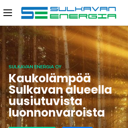
Mobile Menu Toggle
SULKAVAN ENERGIA OY
Kaukolämpöä
Sulkavan alueella
uusiutuvista
luonnonvaroista