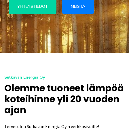
YHTEYSTIEDOT
MEISTÄ
Sulkavan Energia Oy
Olemme tuoneet lämpöä
koteihinne yli 20 vuoden
ajan
Tervetuloa Sulkavan Energia Oy:n verkkosivuille!